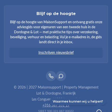
Blijf op de hoogte
Blijf op de hoogte van MaisonSupport en ontvang gratis onze
adviesgids voor eigenaren van een tweede huis in de
Dordogne & Lot — met praktische tips over verzekering,
beveiliging, verhuur en belasting. Vul je e-mailadres in, de gids
landt direct in je inbox.
Inschrijven nieuwsbrief
© 2026 | 2027 Maisonsupport | Property Management
Lot & Dordogne, Frankrijk
Les Congues, 46200 Lacave, Lot
Waarmee kunnen wij u helpen?
+316 387 351 17
SIRET 500 331 087 00022