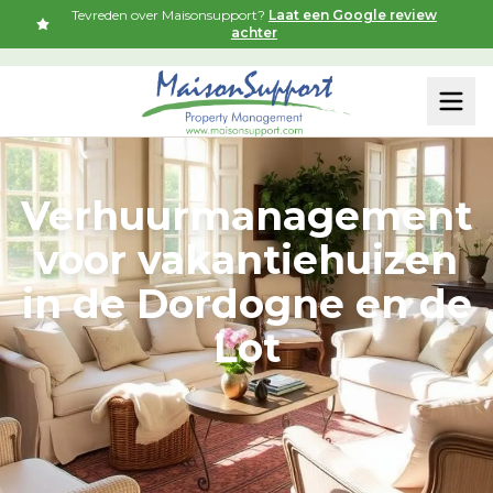
Tevreden over Maisonsupport?
Laat een Google review
achter
Verhuurmanagement
voor vakantiehuizen
in de Dordogne en de
Lot