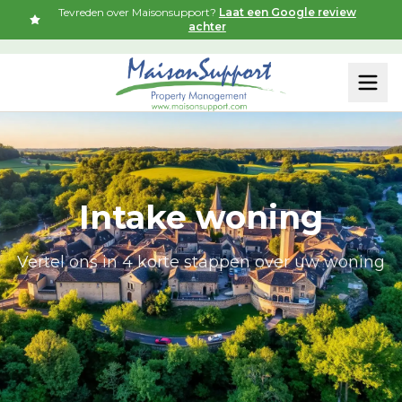
Tevreden over Maisonsupport?
Laat een Google review
achter
Intake woning
Vertel ons in 4 korte stappen over uw woning