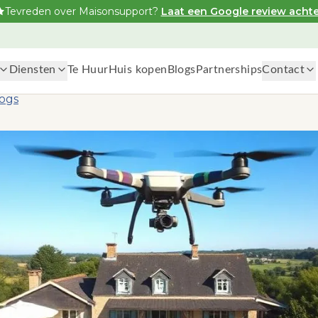
Tevreden over Maisonsupport?
Laat een Google review achte
Diensten
Te Huur
Huis kopen
Blogs
Partnerships
Contact
logs