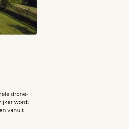
g
nele drone-
ijker wordt,
en vanuit