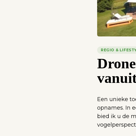
REGIO & LIFEST
Drone
vanuit
Een unieke to
opnames. In e
bied ik u de 
vogelperspect