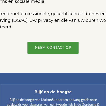
rms en sociale media.
itend met professionele, gecertificeerde drones en 
eving (DGAC). Uw privacy en die van uw buren wor
teerd.
NEEM CONTACT OP
Blijf op de hoogte
Blijf op de hoogte van MaisonSupport en ontvang gratis onze
adviesgids voor eigenaren van een tweede huis in de Dordogne &