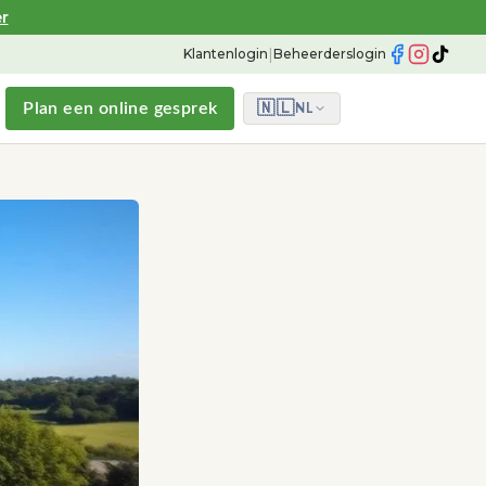
r
|
Klantenlogin
Beheerderslogin
Plan een online gesprek
🇳🇱
NL