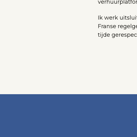
verhuurplatfo
Ik werk uitslu
Franse regelg
tijde gerespec