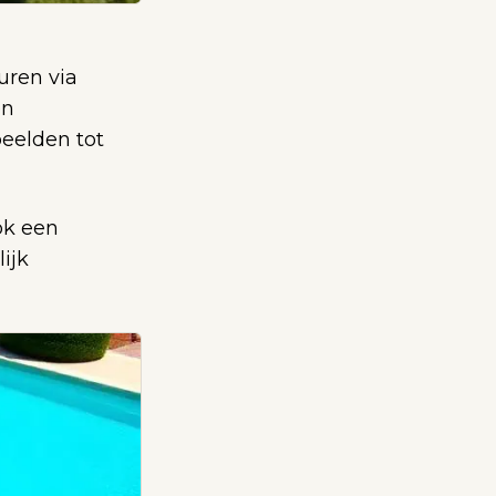
ren via
en
eelden tot
ok een
ijk